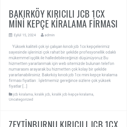
BAKIRKÖY KIRICILI JCB 1CX
MİNİ KEPÇE KİRALAMA FİRMASI
Eylül 15, 2024
admin
Yüksek kaliteli çok iyi çalışan kırıcılı jcb 1cx kepçelerimiz
sayesinde işlerinizi çok rahat bir şekilde profesyonellik odaklı
mükemmel işçilik ile halledebileceğinizi düşünüyoruz.Bu
hizmetten yararlanmak için web sitemizde bulunan telefon
numarasını arayarak bu hizmetten çok kolay bir şekilde
yararlanabilirsiniz. Bakırköy kırıcılı jcb 1cx mini kepçe kiralama
firması fiyatları : İşletmemiz gereğince sizlere çok yüksek
fiyatlar […]
jcb kiralama
,
kiralık jcb
,
kiralık jcb kepçe kiralama
,
Uncategorized
ZEYTİNBURNU KIRICILI JCB 1CX