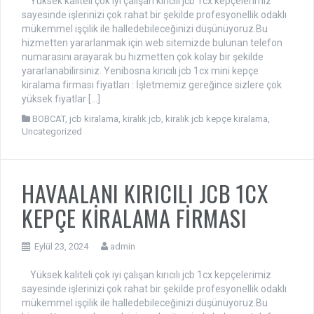
Yüksek kaliteli çok iyi çalışan kırıcılı jcb 1cx kepçelerimiz
sayesinde işlerinizi çok rahat bir şekilde profesyonellik odaklı
mükemmel işçilik ile halledebileceğinizi düşünüyoruz.Bu
hizmetten yararlanmak için web sitemizde bulunan telefon
numarasını arayarak bu hizmetten çok kolay bir şekilde
yararlanabilirsiniz. Yenibosna kırıcılı jcb 1cx mini kepçe
kiralama firması fiyatları : İşletmemiz gereğince sizlere çok
yüksek fiyatlar […]
BOBCAT
,
jcb kiralama
,
kiralık jcb
,
kiralık jcb kepçe kiralama
,
Uncategorized
HAVAALANI KIRICILI JCB 1CX
KEPÇE KİRALAMA FİRMASI
Eylül 23, 2024
admin
Yüksek kaliteli çok iyi çalışan kırıcılı jcb 1cx kepçelerimiz
sayesinde işlerinizi çok rahat bir şekilde profesyonellik odaklı
mükemmel işçilik ile halledebileceğinizi düşünüyoruz.Bu