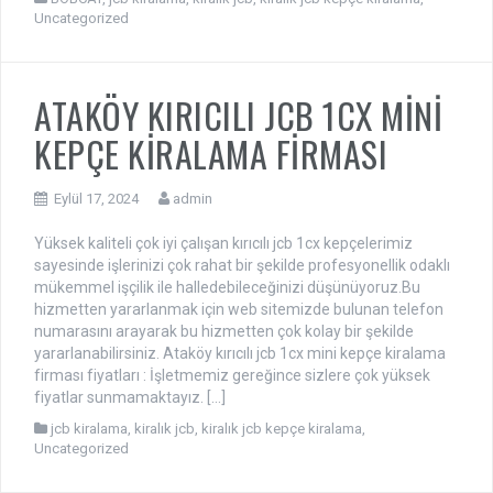
Uncategorized
ATAKÖY KIRICILI JCB 1CX MİNİ
KEPÇE KİRALAMA FİRMASI
Eylül 17, 2024
admin
Yüksek kaliteli çok iyi çalışan kırıcılı jcb 1cx kepçelerimiz
sayesinde işlerinizi çok rahat bir şekilde profesyonellik odaklı
mükemmel işçilik ile halledebileceğinizi düşünüyoruz.Bu
hizmetten yararlanmak için web sitemizde bulunan telefon
numarasını arayarak bu hizmetten çok kolay bir şekilde
yararlanabilirsiniz. Ataköy kırıcılı jcb 1cx mini kepçe kiralama
firması fiyatları : İşletmemiz gereğince sizlere çok yüksek
fiyatlar sunmamaktayız. […]
jcb kiralama
,
kiralık jcb
,
kiralık jcb kepçe kiralama
,
Uncategorized