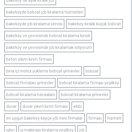
bakırköy de aylık kiralık jcb
bakırköyde bobcat jcb kiralama hizmetleri
bakırköyde jcb kiralama servisi
bakırköy kiralık küçük bobcat
bakırköy ve çevresinde bobcat kiralama kırıcılı
bakırköy ve çevresinde jcb kiralamak istiyorum
beton yıkım kırım firması
bina içi moloz yukleme bobcat şirinevler
bobcat
bobcat firmaları şirinevler
bobcat kiralama firması yeşilköy
bobcat kiralama havaalanı
bobcat kiralama şirinevler
duvar
duvar yıkım kırım firması
ekibi
en uygun bakırköy kepçe jcb mini firmalar
firması
hizmeti
işleri
iş makinası kiralama yeşilköy
jcb