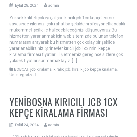
Eylül 28, 2024
admin
Yüksek kaliteli çok iyi çalışan kırıcılı jcb 1cx kepçelerimiz
sayesinde işlerinizi çok rahat bir şekilde profesyonellik odaklı
mükemmel işçilik ile halledebileceğinizi düşünüyoruz.Bu
hizmetten yararlanmak için web sitemizde bulunan telefon
numarasını arayarak bu hizmetten çok kolay bir şekilde
yararlanabilirsiniz. Şirinevler kırıcılı jcb 1cx mini kepçe
kiralama firması fiyatları : İşletmemiz gereğince sizlere çok
yüksek fiyatlar sunmamaktayız. […]
BOBCAT
,
jcb kiralama
,
kiralık jcb
,
kiralık jcb kepçe kiralama
,
Uncategorized
YENİBOSNA KIRICILI JCB 1CX
KEPÇE KİRALAMA FİRMASI
Eylül 24, 2024
admin