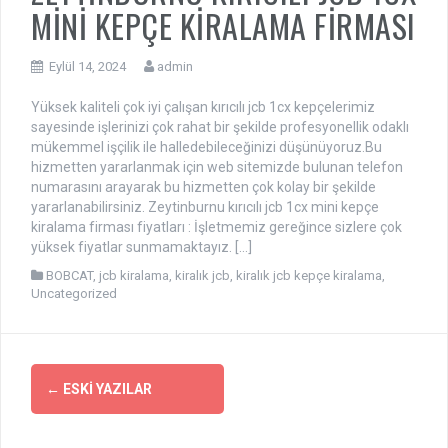
MİNİ KEPÇE KİRALAMA FİRMASI
Eylül 14, 2024
admin
Yüksek kaliteli çok iyi çalışan kırıcılı jcb 1cx kepçelerimiz
sayesinde işlerinizi çok rahat bir şekilde profesyonellik odaklı
mükemmel işçilik ile halledebileceğinizi düşünüyoruz.Bu
hizmetten yararlanmak için web sitemizde bulunan telefon
numarasını arayarak bu hizmetten çok kolay bir şekilde
yararlanabilirsiniz. Zeytinburnu kırıcılı jcb 1cx mini kepçe
kiralama firması fiyatları : İşletmemiz gereğince sizlere çok
yüksek fiyatlar sunmamaktayız. […]
BOBCAT
,
jcb kiralama
,
kiralık jcb
,
kiralık jcb kepçe kiralama
,
Uncategorized
Yazı
←
ESKI YAZILAR
dolaşımı