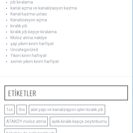
jcb kiralama
kanal açma ve kanalizasyon kazma
Kanal kazma ustası
Kanalizasyon açma
kiralık jcb
kiralık jcb kepçe kiralama
Moloz atma nakliye
şap yıkım kırım harfiyat
Uncategorized
Yıkım kırım hafriyat
zemin yıkım kırım harfiyat
ETİKETLER
1cx
3cx
alat yapı ve kanalizajyon işleri kiralık jcb
ATAKÖY moloz atma
aylık kiralık kepçe zeytinburnu