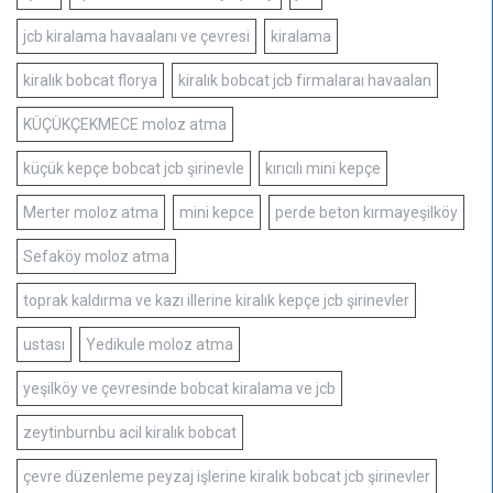
jcb kiralama havaalanı ve çevresi
kiralama
kiralık bobcat florya
kiralık bobcat jcb firmalaraı havaalan
KÜÇÜKÇEKMECE moloz atma
küçük kepçe bobcat jcb şirinevle
kırıcılı mini kepçe
Merter moloz atma
mini kepce
perde beton kırmayeşilköy
Sefaköy moloz atma
toprak kaldırma ve kazı illerine kiralık kepçe jcb şirinevler
ustası
Yedikule moloz atma
yeşilköy ve çevresinde bobcat kiralama ve jcb
zeytinburnbu acil kiralık bobcat
çevre düzenleme peyzaj işlerine kiralık bobcat jcb şirinevler