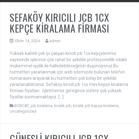
SEFAKÖY KIRICILI JCB 1CX
KEPÇE KİRALAMA FİRMASI
Ekim 14, 2024
admin
Yüksek kaliteli çok iyi çalışan kırıcılı jcb 1cx kepçelerimiz
sayesinde işlerinizi çok rahat bir şekilde profesyonellik odaklı
mükemmel işçilik ile halledebileceğinizi düşünüyoruz.Bu
hizmetten yararlanmak için web sitemizde bulunan telefon
numarasını arayarak bu hizmetten çok kolay bir şekilde
yararlanabilirsiniz. Sefaköy kırıcılı jcb 1cx mini kepçe kiralama
firması fiyatları : İşletmemiz gereğince sizlere çok yüksek
fiyatlar sunmamaktayız. […]
BOBCAT
,
jcb kiralama
,
kiralık jcb
,
kiralık jcb kepçe kiralama
,
Uncategorized
GÜNEŞLİ KIRICILI JCB 1CX