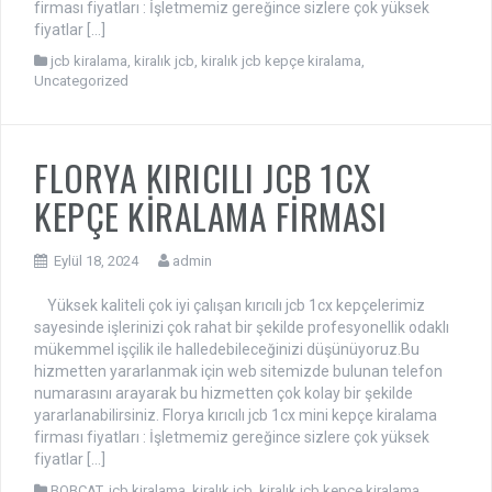
firması fiyatları : İşletmemiz gereğince sizlere çok yüksek
fiyatlar […]
jcb kiralama
,
kiralık jcb
,
kiralık jcb kepçe kiralama
,
Uncategorized
FLORYA KIRICILI JCB 1CX
KEPÇE KİRALAMA FİRMASI
Eylül 18, 2024
admin
Yüksek kaliteli çok iyi çalışan kırıcılı jcb 1cx kepçelerimiz
sayesinde işlerinizi çok rahat bir şekilde profesyonellik odaklı
mükemmel işçilik ile halledebileceğinizi düşünüyoruz.Bu
hizmetten yararlanmak için web sitemizde bulunan telefon
numarasını arayarak bu hizmetten çok kolay bir şekilde
yararlanabilirsiniz. Florya kırıcılı jcb 1cx mini kepçe kiralama
firması fiyatları : İşletmemiz gereğince sizlere çok yüksek
fiyatlar […]
BOBCAT
,
jcb kiralama
,
kiralık jcb
,
kiralık jcb kepçe kiralama
,