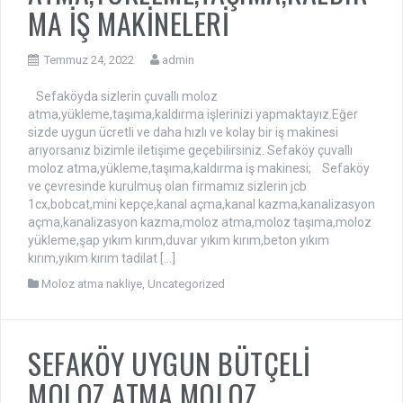
MA İŞ MAKİNELERİ
Temmuz 24, 2022
admin
Sefaköyda sizlerin çuvallı moloz
atma,yükleme,taşıma,kaldırma işlerinizi yapmaktayız.Eğer
sizde uygun ücretli ve daha hızlı ve kolay bir iş makinesi
arıyorsanız bizimle iletişime geçebilirsiniz. Sefaköy çuvallı
moloz atma,yükleme,taşıma,kaldırma iş makinesi; Sefaköy
ve çevresinde kurulmuş olan firmamız sizlerin jcb
1cx,bobcat,mini kepçe,kanal açma,kanal kazma,kanalizasyon
açma,kanalizasyon kazma,moloz atma,moloz taşıma,moloz
yükleme,şap yıkım kırım,duvar yıkım kırım,beton yıkım
kırım,yıkım kırım tadilat […]
Moloz atma nakliye
,
Uncategorized
SEFAKÖY UYGUN BÜTÇELİ
MOLOZ ATMA MOLOZ