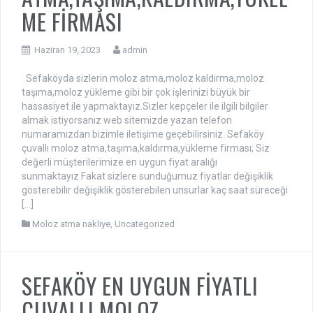
ME FİRMASI
Haziran 19, 2023
admin
Sefaköyda sizlerin moloz atma,moloz kaldırma,moloz
taşıma,moloz yükleme gibi bir çok işlerinizi büyük bir
hassasiyet ile yapmaktayız.Sizler kepçeler ile ilgili bilgiler
almak istiyorsanız web sitemizde yazan telefon
numaramızdan bizimle iletişime geçebilirsiniz. Sefaköy
çuvallı moloz atma,taşıma,kaldırma,yükleme firması; Siz
değerli müşterilerimize en uygun fiyat aralığı
sunmaktayız.Fakat sizlere sunduğumuz fiyatlar değişiklik
gösterebilir değişiklik gösterebilen unsurlar kaç saat süreceği
[…]
Moloz atma nakliye
,
Uncategorized
SEFAKÖY EN UYGUN FİYATLI
ÇUVALLI MOLOZ