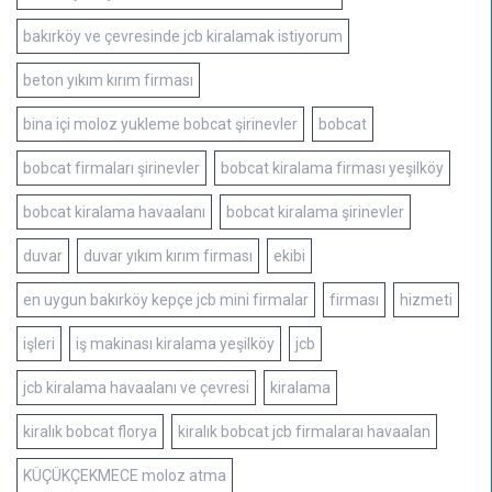
bakırköy ve çevresinde jcb kiralamak istiyorum
beton yıkım kırım firması
bina içi moloz yukleme bobcat şirinevler
bobcat
bobcat firmaları şirinevler
bobcat kiralama firması yeşilköy
bobcat kiralama havaalanı
bobcat kiralama şirinevler
duvar
duvar yıkım kırım firması
ekibi
en uygun bakırköy kepçe jcb mini firmalar
firması
hizmeti
işleri
iş makinası kiralama yeşilköy
jcb
jcb kiralama havaalanı ve çevresi
kiralama
kiralık bobcat florya
kiralık bobcat jcb firmalaraı havaalan
KÜÇÜKÇEKMECE moloz atma