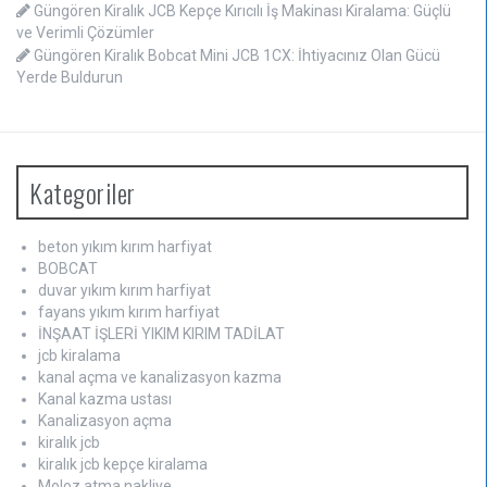
Güngören Kiralık JCB Kepçe Kırıcılı İş Makinası Kiralama: Güçlü
ve Verimli Çözümler
Güngören Kiralık Bobcat Mini JCB 1CX: İhtiyacınız Olan Gücü
Yerde Buldurun
Kategoriler
beton yıkım kırım harfiyat
BOBCAT
duvar yıkım kırım harfiyat
fayans yıkım kırım harfiyat
İNŞAAT İŞLERİ YIKIM KIRIM TADİLAT
jcb kiralama
kanal açma ve kanalizasyon kazma
Kanal kazma ustası
Kanalizasyon açma
kiralık jcb
kiralık jcb kepçe kiralama
Moloz atma nakliye