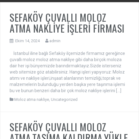
SEFAKÖY ÇUVALLI MOLOZ
ATMA NAKLİYE İŞLERİ FİRMASI
Ekim 14, 2024
admin
İstanbul iline bağlı Sefaköy ilçemizde firmamız gereğince
çuvallı moloz moloz atma nakliye gibi daha birçok moloza
dair her işi bünyemizde barındırmaktayız.Sizde isterseniz
web sitemize göz atabilirsiniz. Hangi işleri yapıyoruz: Moloz
atımı ve nakliye işleri,inşaat alanlarının temizliği,toprak ve
malzemelerin bulunduğu yerden başka yere taşınma işlemi
bu ve bunun benzeri daha bir çok moloz nakliye işlerini […]
Moloz atma nakliye
,
Uncategorized
SEFAKÖY ÇUVALLI MOLOZ
ATMA,TAŞIMA,KALDIRMA,YÜKLE