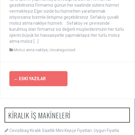
gezebilirsiniz.Firmamız günün her saatinde sizlere hizmet
vermekteyiz.Eğer sizde bu hizmetten yararlanmak
istiyorsanız bizimle iletişime geçebilirsiniz. Sefaköy çuvallı
moloz atma nakliye hizmeti: Sefaköy ve çevresinde
kurulmuş olan firmamız siz değerli müşterilerimizin her türlü
işlerini büyük bir hassasiyetle yapmaktayız.Her türlü moloz
atma moloz […]
Moloz atma nakliye
,
Uncategorized
Yazı
←
ESKI YAZILAR
dolaşımı
KİRALIK İŞ MAKİNELERİ
Cevizlibag Kiralık Saatlik Mini Kepçe Fiyatları: Uygun Fiyatla