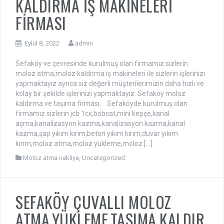
KALDIRMA İŞ MAKİNELERİ
FİRMASI
Eylül 8, 2022
admin
Sefaköy ve çevresinde kurulmuş olan firmamız sizlerin
moloz atma,moloz kaldırma iş makineleri ile sizlerin işlerinizi
yapmaktayız ayrıca siz değerli müşterilerimizin daha hızlı ve
kolay bir şekilde işlerinizi yapmaktayız. Sefaköy moloz
kaldırma ve taşıma firması; Sefaköyde kurulmuş olan
firmamız sizlerin jcb 1cx,bobcat,mini kepçe,kanal
açma,kanalizasyon kazma,kanalizasyon kazma,kanal
kazma,şap yıkım kırım,beton yıkım kırım,duvar yıkım
kırım,moloz atma,moloz yükleme,moloz […]
Moloz atma nakliye
,
Uncategorized
SEFAKÖY ÇUVALLI MOLOZ
ATMA,YÜKLEME,TAŞIMA,KALDIR