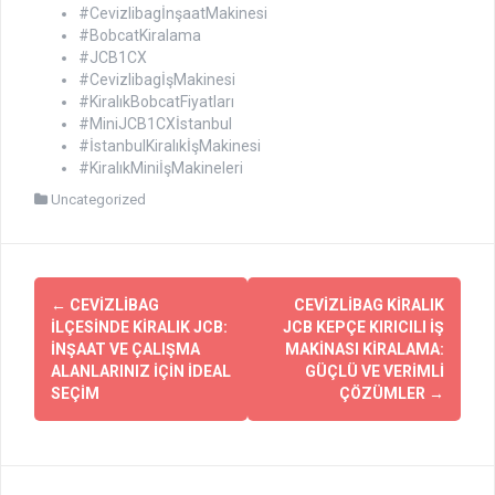
#CevizlibagİnşaatMakinesi
#BobcatKiralama
#JCB1CX
#CevizlibagİşMakinesi
#KiralıkBobcatFiyatları
#MiniJCB1CXİstanbul
#İstanbulKiralıkİşMakinesi
#KiralıkMiniİşMakineleri
Uncategorized
Yazı
←
CEVIZLIBAG
CEVIZLIBAG KIRALIK
dolaşımı
İLÇESINDE KIRALIK JCB:
JCB KEPÇE KIRICILI İŞ
İNŞAAT VE ÇALIŞMA
MAKINASI KIRALAMA:
ALANLARINIZ İÇIN İDEAL
GÜÇLÜ VE VERIMLI
SEÇIM
ÇÖZÜMLER
→