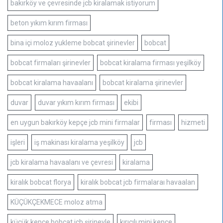
bakırköy ve çevresinde jcb kiralamak istiyorum
beton yıkım kırım firması
bina içi moloz yukleme bobcat şirinevler
bobcat
bobcat firmaları şirinevler
bobcat kiralama firması yeşilköy
bobcat kiralama havaalanı
bobcat kiralama şirinevler
duvar
duvar yıkım kırım firması
ekibi
en uygun bakırköy kepçe jcb mini firmalar
firması
hizmeti
işleri
iş makinası kiralama yeşilköy
jcb
jcb kiralama havaalanı ve çevresi
kiralama
kiralık bobcat florya
kiralık bobcat jcb firmalaraı havaalan
KÜÇÜKÇEKMECE moloz atma
küçük kepçe bobcat jcb şirinevle
kırıcılı mini kepçe