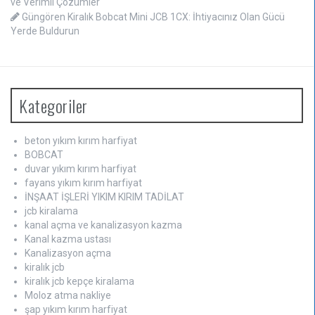
ve Verimli Çözümler
Güngören Kiralık Bobcat Mini JCB 1CX: İhtiyacınız Olan Gücü
Yerde Buldurun
Kategoriler
beton yıkım kırım harfiyat
BOBCAT
duvar yıkım kırım harfiyat
fayans yıkım kırım harfiyat
İNŞAAT İŞLERİ YIKIM KIRIM TADİLAT
jcb kiralama
kanal açma ve kanalizasyon kazma
Kanal kazma ustası
Kanalizasyon açma
kiralık jcb
kiralık jcb kepçe kiralama
Moloz atma nakliye
şap yıkım kırım harfiyat