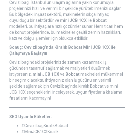
Cevizlibag, İstanbul’un ulaşım ağlarına yakın konumuyla
projelerinizi hızlı ve verimli bir şekilde yürütebilmenizi sağlar.
Bu bölgedeki inşaat sektörü, makinelerin sıkça ihtiyaç
duyulduğu bir sektördür ve
mini JCB 1CX
ile
Bobcat
modelleri, bu ihtiyaçlara hızlı çözümler sunar. Hem ticari hem
de konut projelerinde, bu makineler çeşitli zemin hazırlıkları,
kazı ve dolgu işlemleri için oldukça etkilidir.
Sonuç: Cevizlibag’nda Kiralık Bobcat Mini JCB 1CX ile
Çalışmaya Başlayın
Cevizlibag’ndaki projelerinizde zaman kazanmak, iş
gücünden tasarruf sağlamak ve maliyetleri düşürmek
istiyorsanız,
mini JCB 1CX
ve
Bobcat
makineleri mükemmel
bir seçim olacaktır. İhtiyacınız olan iş gücünü en verimli
şekilde sağlamak için Cevizlibag’nda kiralık Bobcat ve mini
JCB 1CX seçeneklerini inceleyerek, uygun fiyatlarla kiralama
fırsatlarını kaçırmayın!
SEO Uyumlu Etiketler:
#CevizlibagKiralıkBobcat
#MiniJCB1CXKiralık