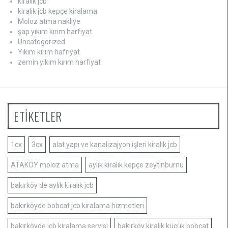
kiralık jcb
kiralık jcb kepçe kiralama
Moloz atma nakliye
şap yıkım kırım harfiyat
Uncategorized
Yıkım kırım hafriyat
zemin yıkım kırım harfiyat
ETİKETLER
1cx
3cx
alat yapı ve kanalizajyon işleri kiralık jcb
ATAKÖY moloz atma
aylık kiralık kepçe zeytinburnu
bakırköy de aylık kiralık jcb
bakırköyde bobcat jcb kiralama hizmetleri
bakırköyde jcb kiralama servisi
bakırköy kiralık küçük bobcat