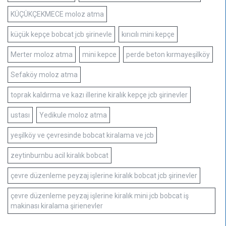
KÜÇÜKÇEKMECE moloz atma
küçük kepçe bobcat jcb şirinevle
kırıcılı mini kepçe
Merter moloz atma
mini kepce
perde beton kırmayeşilköy
Sefaköy moloz atma
toprak kaldırma ve kazı illerine kiralık kepçe jcb şirinevler
ustası
Yedikule moloz atma
yeşilköy ve çevresinde bobcat kiralama ve jcb
zeytinburnbu acil kiralık bobcat
çevre düzenleme peyzaj işlerine kiralık bobcat jcb şirinevler
çevre düzenleme peyzaj işlerine kiralık mini jcb bobcat iş
makinası kiralama şirienevler