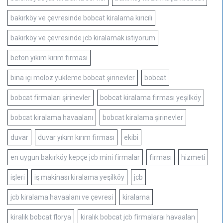
bakırköy ve çevresinde bobcat kiralama kırıcılı
bakırköy ve çevresinde jcb kiralamak istiyorum
beton yıkım kırım firması
bina içi moloz yukleme bobcat şirinevler
bobcat
bobcat firmaları şirinevler
bobcat kiralama firması yeşilköy
bobcat kiralama havaalanı
bobcat kiralama şirinevler
duvar
duvar yıkım kırım firması
ekibi
en uygun bakırköy kepçe jcb mini firmalar
firması
hizmeti
işleri
iş makinası kiralama yeşilköy
jcb
jcb kiralama havaalanı ve çevresi
kiralama
kiralık bobcat florya
kiralık bobcat jcb firmalaraı havaalan