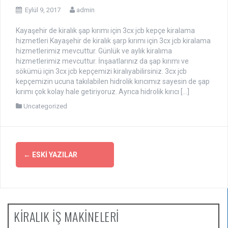
Eylül 9, 2017
admin
Kayaşehir de kiralık şap kırımı için 3cx jcb kepçe kiralama
hizmetleri Kayaşehir de kiralık şarp kırımı için 3cx jcb kiralama
hizmetlerimiz mevcuttur. Günlük ve aylık kiralıma
hizmetlerimiz mevcuttur. İnşaatlarınız da şap kırımı ve
sökümü için 3cx jcb kepçemizi kiralıyabilirsiniz. 3cx jcb
kepçemizin ucuna takılabilen hidrolik kırıcımız sayesin de şap
kırımı çok kolay hale getiriyoruz. Ayrıca hidrolik kırıcı […]
Uncategorized
Yazı
←
ESKI YAZILAR
dolaşımı
KİRALIK İŞ MAKİNELERİ