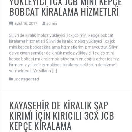
YÜKLEYİCİ 1CX JCB MİNİ KEPÇE
BOBCAT KİRALAMA HİZMETLRİ
Eylül 16, 2017
admin
Silivri de kiralık moloz yükleyici 1cx jcb mini kepçe bobcat
kiralama hizmetleri Silivri de kiralık moloz yükleyici 1cx jcb
mini kepçe bobcat kiralama hizmetlerimiz mevcuttur. Silivri
de ve civarı semtler de kiralık moloz yükleyici 1cx jcb mini
kepçe bobcat mi kıralamak istiyorsun en doğru adrestesiniz.
Firmamız yıllardır iş makinesi kiralama sektörün de hizmet
vermektedir. Ve yılların […]
Uncategorized
KAYAŞEHİR DE KİRALIK ŞAP
KIRIMI İÇİN KIRICILI 3CX JCB
KEPÇE KİRALAMA