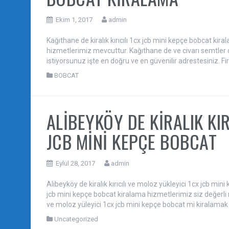
Ekim 1, 2017
admin
Kağıthane de kiralık kırıcılı 1cx jcb mini kepçe bobcat kira
hizmetlerimiz mevcuttur. Kağıthane de ve civarı semtler de 
istiyorsunuz işte en doğru ve en güvenilir adrestesiniz. F
BOBCAT
ALİBEYKÖY DE KİRALIK KI
JCB MİNİ KEPÇE BOBCAT
Eylül 28, 2017
admin
Alibeyköy de kiralık kırıcılı ve moloz yükleyici 1cx jcb mini
jcb mini kepçe bobcat kiralama hizmetlerimiz siz değerli m
ve moloz yüleyici 1cx jcb mini kepçe bobcat mi kiralamak is
Uncategorized