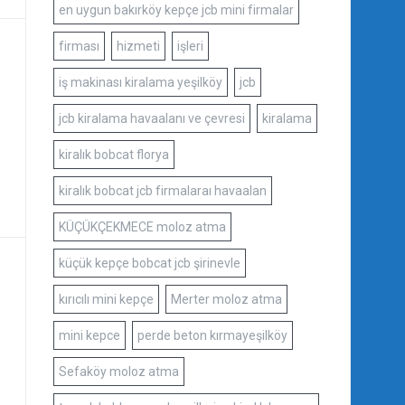
en uygun bakırköy kepçe jcb mini firmalar
firması
hizmeti
işleri
iş makinası kiralama yeşilköy
jcb
jcb kiralama havaalanı ve çevresi
kiralama
kiralık bobcat florya
kiralık bobcat jcb firmalaraı havaalan
KÜÇÜKÇEKMECE moloz atma
küçük kepçe bobcat jcb şirinevle
kırıcılı mini kepçe
Merter moloz atma
mini kepce
perde beton kırmayeşilköy
Sefaköy moloz atma