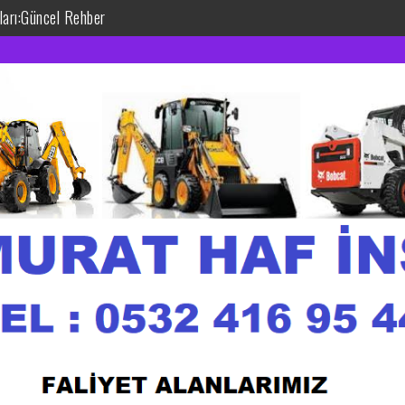
tları:Güncel Rehber
akinası Kiralama: Güçlü ve Verimli Çözümler
htiyacınız Olan Gücü Yerde Buldurun
 Çalışma Alanlarınız İçin İdeal Seçim
ilir ve Uygun Fiyatlı Çözümler
tları: Uygun Fiyatla Profesyonel Hizmet