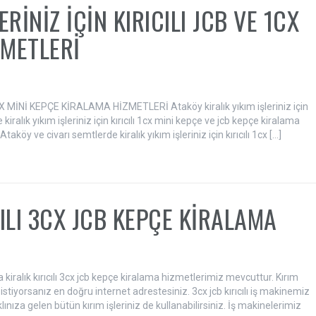
RİNİZ İÇİN KIRICILI JCB VE 1CX
ZMETLERİ
X MİNİ KEPÇE KİRALAMA HİZMETLERİ Ataköy kiralık yıkım işleriniz için
kiralık yıkım işleriniz için kırıcılı 1cx mini kepçe ve jcb kepçe kiralama
köy ve civarı semtlerde kiralık yıkım işleriniz için kırıcılı 1cx […]
CILI 3CX JCB KEPÇE KİRALAMA
a kiralık kırıcılı 3cx jcb kepçe kiralama hizmetlerimiz mevcuttur. Kırım
ak istiyorsanız en doğru internet adrestesiniz. 3cx jcb kırıcılı iş makinemiz
nıza gelen bütün kırım işleriniz de kullanabilirsiniz. İş makinelerimiz