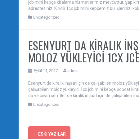
jcb mini kepçe kiralama hizmetlerimiz mevcuttur. Şap kırı
adrestesiniz. Kırıcılı 1cx jcb mini kepçemiz bu işlerinizi ko
Uncategorized
ESENYURT DA KİRALIK İNŞ
MOLOZ YÜKLEYİCİ 1CX JC
Eylül 14, 2017
admin
Esenyurt da kiralık inşaat için de çalışabilen moloz yükley
çalışabilen moloz yükleyici 1cx jcb mini kepçe bobcat kir
da ve civarı semtler de kiralık inşaat için de çalışabilen 
Uncategorized
Yazı
←
ESKI YAZILAR