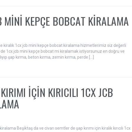
CB MİNİ KEPÇE BOBCAT KİRALAMA
 de kiralık 1cx jcb mini kepçe bobcat kiralama hizmetlerimiz siz değerli
er de 1cx jcb mini kepçe bobcat mi kiralamak istiyorsunuz en doğru ve
alıyıp şap kırma, beton kırma, zemin kırma, perde […]
IRIMI İÇİN KIRICILI 1CX JCB
ALAMA
 kiralama Beşiktaş da ve civarı semtler de şap kırımı için kiralık kırıcılı 1cx