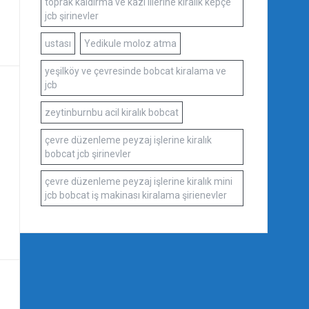
toprak kaldırma ve kazı illerine kiralık kepçe
jcb şirinevler
ustası
Yedikule moloz atma
yeşilköy ve çevresinde bobcat kiralama ve
jcb
zeytinburnbu acil kiralık bobcat
çevre düzenleme peyzaj işlerine kiralık
bobcat jcb şirinevler
çevre düzenleme peyzaj işlerine kiralık mini
jcb bobcat iş makinası kiralama şirienevler