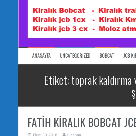
ANASAYFA
UNCATEGORIZED
BOBCAT
JCB K
Etiket:
toprak kaldırma v
ş
FATİH KİRALIK BOBCAT JC
Ekim 30, 2018
ali tahan