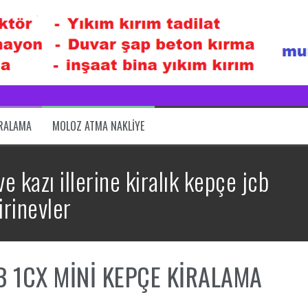
IRALAMA
MOLOZ ATMA NAKLIYE
e kazı illerine kiralık kepçe jcb
irinevler
B 1CX MİNİ KEPÇE KİRALAMA