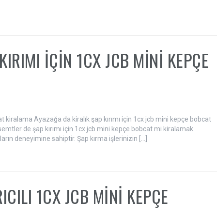
IRIMI İÇİN 1CX JCB MİNİ KEPÇE
at kiralama Ayazağa da kiralık şap kırımı için 1cx jcb mini kepçe bobcat
emtler de şap kırımı için 1cx jcb mini kepçe bobcat mi kiralamak
arın deneyimine sahiptir. Şap kırma işlerinizin […]
ICILI 1CX JCB MİNİ KEPÇE