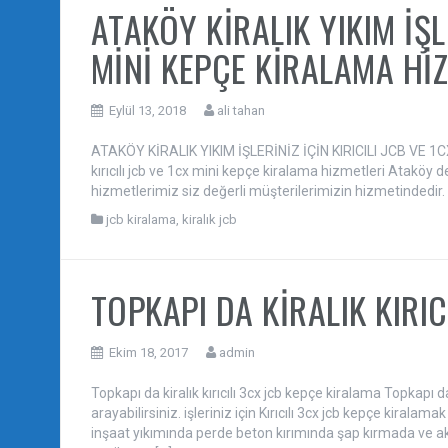
ATAKÖY KİRALIK YIKIM İŞLE
MİNİ KEPÇE KİRALAMA Hİ
Eylül 13, 2018
ali tahan
ATAKÖY KİRALIK YIKIM İŞLERİNİZ İÇİN KIRICILI JCB VE 1C
kırıcılı jcb ve 1cx mini kepçe kiralama hizmetleri Ataköy de 
hizmetlerimiz siz değerli müşterilerimizin hizmetindedir. Ata
jcb kiralama
,
kiralık jcb
TOPKAPI DA KİRALIK KIRI
Ekim 18, 2017
admin
Topkapı da kiralık kırıcılı 3cx jcb kepçe kiralama Topkapı d
arayabilirsiniz. işleriniz için Kırıcılı 3cx jcb kepçe kiralam
inşaat yıkımında perde beton kırımında şap kırmada ve aklı