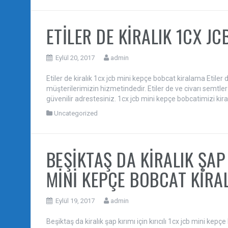
ETİLER DE KİRALIK 1CX J
Eylül 20, 2017
admin
Etiler de kiralık 1cx jcb mini kepçe bobcat kiralama Etiler
müşterilerimizin hizmetindedir. Etiler de ve civarı semtl
güvenilir adrestesiniz. 1cx jcb mini kepçe bobcatimizi kir
Uncategorized
BEŞİKTAŞ DA KİRALIK ŞAP K
MİNİ KEPÇE BOBCAT KİR
Eylül 19, 2017
admin
Beşiktaş da kiralık şap kırımı için kırıcılı 1cx jcb mini kepçe