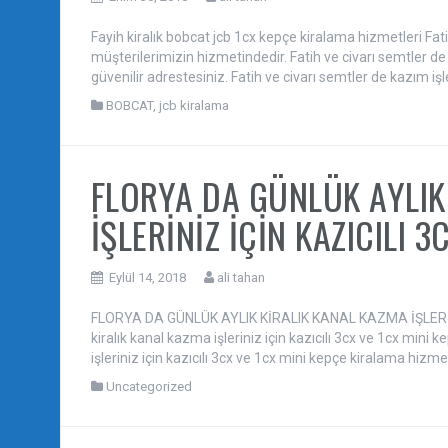
Fayih kiralık bobcat jcb 1cx kepçe kiralama hizmetleri Fat
müşterilerimizin hizmetindedir. Fatih ve civarı semtler de
güvenilir adrestesiniz. Fatih ve civarı semtler de kazım işl
BOBCAT
,
jcb kiralama
FLORYA DA GÜNLÜK AYLIK
İŞLERİNİZ İÇİN KAZICILI 3
Eylül 14, 2018
ali tahan
FLORYA DA GÜNLÜK AYLIK KİRALIK KANAL KAZMA İŞLERİNİZ
kiralık kanal kazma işleriniz için kazıcılı 3cx ve 1cx mini 
işleriniz için kazıcılı 3cx ve 1cx mini kepçe kiralama hizme
Uncategorized