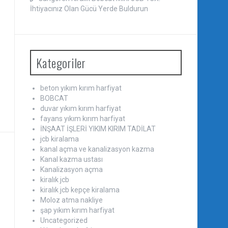
İhtiyacınız Olan Gücü Yerde Buldurun
Kategoriler
beton yıkım kırım harfiyat
BOBCAT
duvar yıkım kırım harfiyat
fayans yıkım kırım harfiyat
İNŞAAT İŞLERİ YIKIM KIRIM TADİLAT
jcb kiralama
kanal açma ve kanalizasyon kazma
Kanal kazma ustası
Kanalizasyon açma
kiralık jcb
kiralık jcb kepçe kiralama
Moloz atma nakliye
şap yıkım kırım harfiyat
Uncategorized