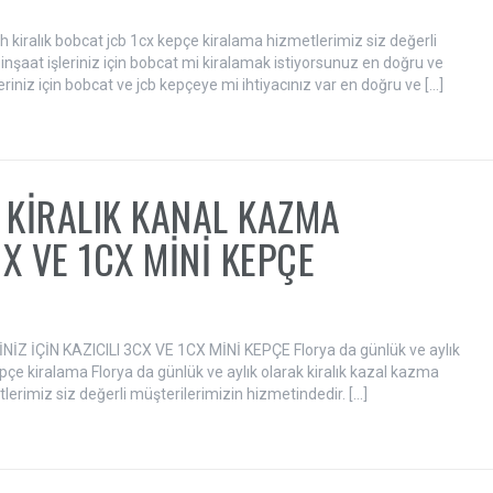
ih kiralık bobcat jcb 1cx kepçe kiralama hizmetlerimiz siz değerli
 inşaat işleriniz için bobcat mi kiralamak istiyorsunuz en doğru ve
eriniz için bobcat ve jcb kepçeye mi ihtiyacınız var en doğru ve […]
 KİRALIK KANAL KAZMA
CX VE 1CX MİNİ KEPÇE
 İÇİN KAZICILI 3CX VE 1CX MİNİ KEPÇE Florya da günlük ve aylık
kepçe kiralama Florya da günlük ve aylık olarak kiralık kazal kazma
tlerimiz siz değerli müşterilerimizin hizmetindedir. […]