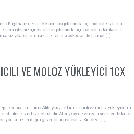
lama Kağıthane de kiralık kırıcılı 1cx jcb mini kepçe bobcat kiralama
kırım işleriniz için kırıcılı 1cx jcb mini kepçe bobcat mi kiralamak
irmamız yıllardır iş makinesi kiralama sektörün de hizmet […]
RICILI VE MOLOZ YÜKLEYİCİ 1CX
 kepçe bobcat kiralama Alibeyköy de kiralık kırıcılı ve moloz yükleyici 1cx
üşterilerimizin hizmetindedir. Alibeyköy de ve civarı semtler de kırıcılı
tiyorsunuz en doğru güvenilir adrestesiniz. Kırıcılı ve […]