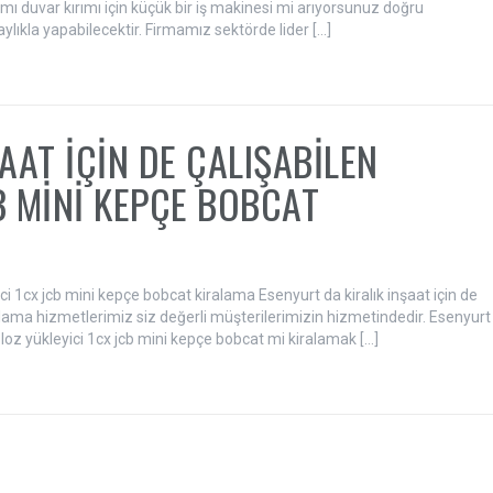
mı duvar kırımı için küçük bir iş makinesi mi arıyorsunuz doğru
laylıkla yapabilecektir. Firmamız sektörde lider […]
AAT İÇİN DE ÇALIŞABİLEN
B MİNİ KEPÇE BOBCAT
ici 1cx jcb mini kepçe bobcat kiralama Esenyurt da kiralık inşaat için de
alama hizmetlerimiz siz değerli müşterilerimizin hizmetindedir. Esenyurt
moloz yükleyici 1cx jcb mini kepçe bobcat mi kiralamak […]