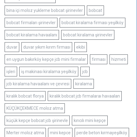
bina içi moloz yukleme bobcat şirinevler
bobcat
bobcat firmaları şirinevler
bobcat kiralama firması yeşilköy
bobcat kiralama havaalanı
bobcat kiralama şirinevler
duvar
duvar yıkım kırım firması
ekibi
en uygun bakırköy kepçe jcb mini firmalar
firması
hizmeti
işleri
iş makinası kiralama yeşilköy
jcb
jcb kiralama havaalanı ve çevresi
kiralama
kiralık bobcat florya
kiralık bobcat jcb firmalaraı havaalan
KÜÇÜKÇEKMECE moloz atma
küçük kepçe bobcat jcb şirinevle
kırıcılı mini kepçe
Merter moloz atma
mini kepce
perde beton kırmayeşilköy