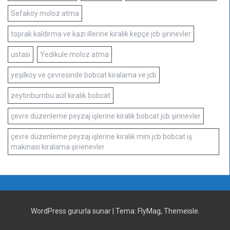
Sefaköy moloz atma
toprak kaldırma ve kazı illerine kiralık kepçe jcb şirinevler
ustası
Yedikule moloz atma
yeşilköy ve çevresinde bobcat kiralama ve jcb
zeytinburnbu acil kiralık bobcat
çevre düzenleme peyzaj işlerine kiralık bobcat jcb şirinevler
çevre düzenleme peyzaj işlerine kiralık mini jcb bobcat iş
makinası kiralama şirienevler
WordPress gururla sunar
|
Tema:
FlyMag
, Themeisle.