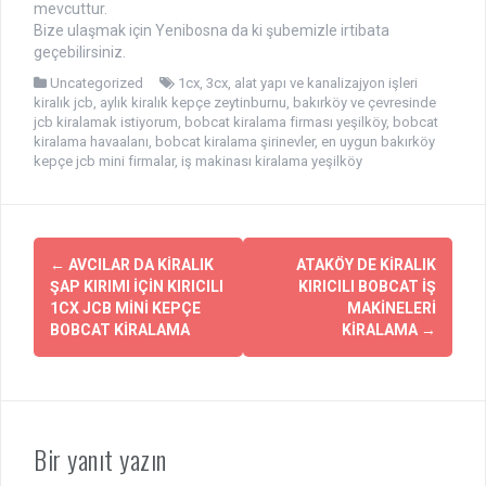
mevcuttur.
Bize ulaşmak için Yenibosna da ki şubemizle irtibata
geçebilirsiniz.
Uncategorized
1cx
,
3cx
,
alat yapı ve kanalizajyon işleri
kiralık jcb
,
aylık kiralık kepçe zeytinburnu
,
bakırköy ve çevresinde
jcb kiralamak istiyorum
,
bobcat kiralama firması yeşilköy
,
bobcat
kiralama havaalanı
,
bobcat kiralama şirinevler
,
en uygun bakırköy
kepçe jcb mini firmalar
,
iş makinası kiralama yeşilköy
Yazı
←
AVCILAR DA KİRALIK
ATAKÖY DE KİRALIK
dolaşımı
ŞAP KIRIMI İÇİN KIRICILI
KIRICILI BOBCAT İŞ
1CX JCB MİNİ KEPÇE
MAKİNELERİ
BOBCAT KİRALAMA
KİRALAMA
→
Bir yanıt yazın