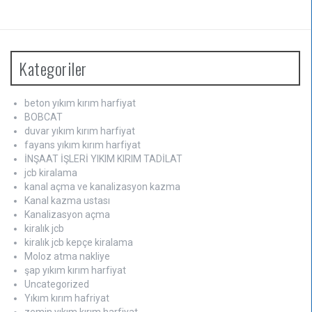
Kategoriler
beton yıkım kırım harfiyat
BOBCAT
duvar yıkım kırım harfiyat
fayans yıkım kırım harfiyat
İNŞAAT İŞLERİ YIKIM KIRIM TADİLAT
jcb kiralama
kanal açma ve kanalizasyon kazma
Kanal kazma ustası
Kanalizasyon açma
kiralık jcb
kiralık jcb kepçe kiralama
Moloz atma nakliye
şap yıkım kırım harfiyat
Uncategorized
Yıkım kırım hafriyat
zemin yıkım kırım harfiyat