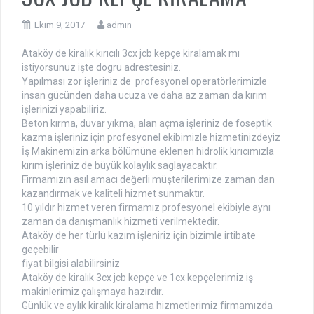
Ekim 9, 2017
admin
Ataköy de kiralık kırıcılı 3cx jcb kepçe kiralamak mı
istiyorsunuz işte dogru adrestesiniz.
Yapılması zor işleriniz de profesyonel operatörlerimizle
insan gücünden daha ucuza ve daha az zaman da kırım
işlerinizi yapabiliriz.
Beton kırma, duvar yıkma, alan açma işleriniz de foseptik
kazma işleriniz için profesyonel ekibimizle hizmetinizdeyiz
İş Makinemizin arka bölümüne eklenen hidrolik kırıcımızla
kırım işleriniz de büyük kolaylık saglayacaktır.
Firmamızın asıl amacı değerli müşterilerimize zaman dan
kazandırmak ve kaliteli hizmet sunmaktır.
10 yıldır hizmet veren firmamız profesyonel ekibiyle aynı
zaman da danışmanlık hizmeti verilmektedir.
Ataköy de her türlü kazım işleniriz için bizimle irtibate
geçebilir
fiyat bilgisi alabilirsiniz
Ataköy de kiralık 3cx jcb kepçe ve 1cx kepçelerimiz iş
makinlerimiz çalışmaya hazırdır.
Günlük ve aylık kiralık kiralama hizmetlerimiz firmamızda