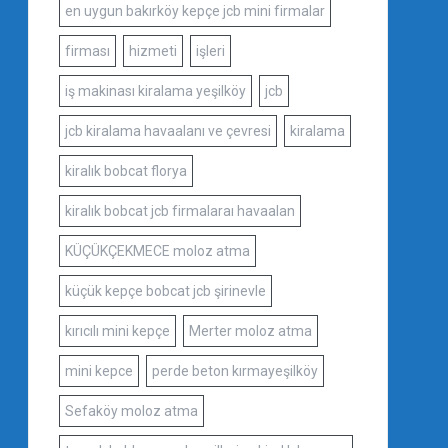
en uygun bakırköy kepçe jcb mini firmalar
firması
hizmeti
işleri
iş makinası kiralama yeşilköy
jcb
jcb kiralama havaalanı ve çevresi
kiralama
kiralık bobcat florya
kiralık bobcat jcb firmalaraı havaalan
KÜÇÜKÇEKMECE moloz atma
küçük kepçe bobcat jcb şirinevle
kırıcılı mini kepçe
Merter moloz atma
mini kepce
perde beton kırmayeşilköy
Sefaköy moloz atma