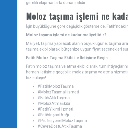
gerekli ekipmanlarla donanımlıdır.
Moloz taşıma işlemi ne kad
İşin büyüklüğüne göre değişiklik gösterse de, Fatih’ndaki
Moloz taşıma işlemi ne kadar maliyetlidir?
Maliyet, taşıma yapılacak alanın büyüklüğüne, taşıma arac
taşıma ekibi olarak, bütçenize uygun fiyat seçenekleri s
Fatih Moloz Taşıma Ekibi ile İletişime Geçin
Fatih moloz taşıma ve atma ekibi olarak, tüm ihtiyaçların
hemen iletişime geçebilir, moloz taşıma ve atma hizmetinizi
bize ulaşın!
#FatihMolozTaşıma
#MolozTaşımaHizmeti
#FatihAtıkTaşıma
#MolozAtmaEkibi
#FatihYıkımHizmeti
#FatihİnşaatAtığı
#ProfesyonelMolozTaşıma
#ÇevreDostuAtıkTaşıma