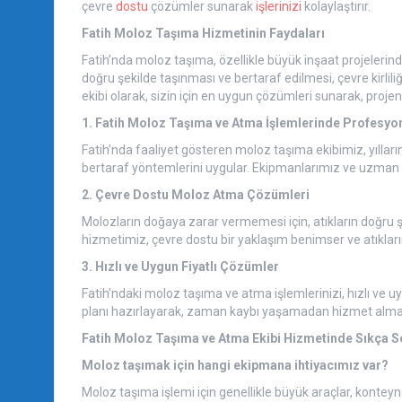
çevre
dostu
çözümler sunarak
işlerinizi
kolaylaştırır.
Fatih Moloz Taşıma Hizmetinin Faydaları
Fatih’nda moloz taşıma, özellikle büyük inşaat projelerinde
doğru şekilde taşınması ve bertaraf edilmesi, çevre kirlili
ekibi olarak, sizin için en uygun çözümleri sunarak, projen
1. Fatih Moloz Taşıma ve Atma İşlemlerinde Profesyon
Fatih’nda faaliyet gösteren moloz taşıma ekibimiz, yılların 
bertaraf yöntemlerini uygular. Ekipmanlarımız ve uzman ka
2. Çevre Dostu Moloz Atma Çözümleri
Molozların doğaya zarar vermemesi için, atıkların doğru 
hizmetimiz, çevre dostu bir yaklaşım benimser ve atıkları
3. Hızlı ve Uygun Fiyatlı Çözümler
Fatih’ndaki moloz taşıma ve atma işlemlerinizi, hızlı ve 
planı hazırlayarak, zaman kaybı yaşamadan hizmet alman
Fatih Moloz Taşıma ve Atma Ekibi Hizmetinde Sıkça S
Moloz taşımak için hangi ekipmana ihtiyacımız var?
Moloz taşıma işlemi için genellikle büyük araçlar, konteyn