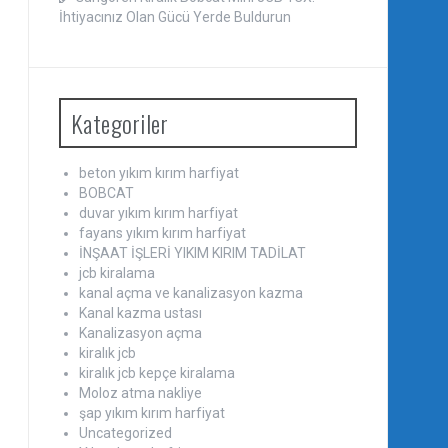
İhtiyacınız Olan Gücü Yerde Buldurun
Kategoriler
beton yıkım kırım harfiyat
BOBCAT
duvar yıkım kırım harfiyat
fayans yıkım kırım harfiyat
İNŞAAT İŞLERİ YIKIM KIRIM TADİLAT
jcb kiralama
kanal açma ve kanalizasyon kazma
Kanal kazma ustası
Kanalizasyon açma
kiralık jcb
kiralık jcb kepçe kiralama
Moloz atma nakliye
şap yıkım kırım harfiyat
Uncategorized