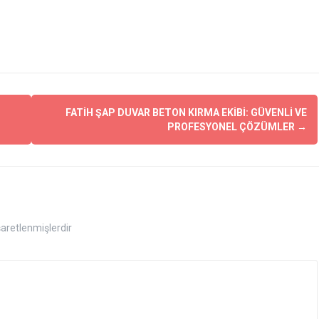
FATIH ŞAP DUVAR BETON KIRMA EKIBI: GÜVENLI VE
PROFESYONEL ÇÖZÜMLER
→
işaretlenmişlerdir