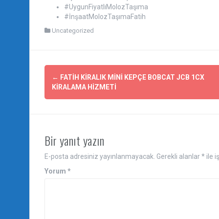
#UygunFiyatlıMolozTaşıma
#İnşaatMolozTaşımaFatih
Uncategorized
Yazı
←
FATIH KIRALIK MINI KEPÇE BOBCAT JCB 1CX
dolaşımı
KIRALAMA HIZMETI
Bir yanıt yazın
E-posta adresiniz yayınlanmayacak.
Gerekli alanlar
*
ile 
Yorum
*