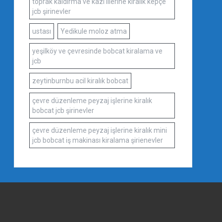
toprak kaldırma ve kazı illerine kiralık kepçe
jcb şirinevler
ustası
Yedikule moloz atma
yeşilköy ve çevresinde bobcat kiralama ve
jcb
zeytinburnbu acil kiralık bobcat
çevre düzenleme peyzaj işlerine kiralık
bobcat jcb şirinevler
çevre düzenleme peyzaj işlerine kiralık mini
jcb bobcat iş makinası kiralama şirienevler