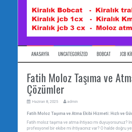
ANASAYFA
UNCATEGORIZED
BOBCAT
JCB K
Fatih Moloz Taşıma ve Atma
Çözümler
Haziran 8, 2025
admin
Fatih Moloz Taşıma ve Atma Ekibi Hizmeti: Hızlı ve G
Fatih moloz taşıma ve atma ihtiyacı mı duyuyorsunuz? İnş
profesyonel bir ekibe mi ihtiyacınız var? O halde doğru ye