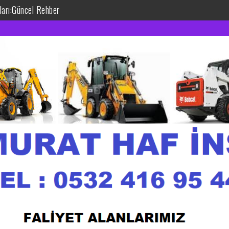
tları:Güncel Rehber
akinası Kiralama: Güçlü ve Verimli Çözümler
htiyacınız Olan Gücü Yerde Buldurun
 Çalışma Alanlarınız İçin İdeal Seçim
ilir ve Uygun Fiyatlı Çözümler
tları: Uygun Fiyatla Profesyonel Hizmet