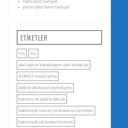
Yıkım kırım hafriyat
zemin yıkım kırım harfiyat
ETİKETLER
1cx
3cx
alat yapı ve kanalizajyon işleri kiralık jcb
ATAKÖY moloz atma
aylık kiralık kepçe zeytinburnu
bakırköy de aylık kiralık jcb
bakırköyde bobcat jcb kiralama hizmetleri
bakırköyde jcb kiralama servisi