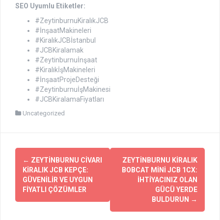
SEO Uyumlu Etiketler:
#ZeytinburnuKiralıkJCB
#İnşaatMakineleri
#KiralıkJCBİstanbul
#JCBKiralamak
#Zeytinburnuİnşaat
#KiralıkİşMakineleri
#İnşaatProjeDesteği
#ZeytinburnuİşMakinesi
#JCBKiralamaFiyatları
Uncategorized
Yazı
←
ZEYTINBURNU CIVARI
ZEYTINBURNU KIRALIK
dolaşımı
KIRALIK JCB KEPÇE:
BOBCAT MINI JCB 1CX:
GÜVENILIR VE UYGUN
İHTIYACINIZ OLAN
FIYATLI ÇÖZÜMLER
GÜCÜ YERDE
BULDURUN
→