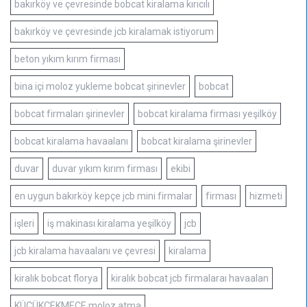
bakırköy ve çevresinde bobcat kiralama kırıcılı
bakırköy ve çevresinde jcb kiralamak istiyorum
beton yıkım kırım firması
bina içi moloz yukleme bobcat şirinevler
bobcat
bobcat firmaları şirinevler
bobcat kiralama firması yeşilköy
bobcat kiralama havaalanı
bobcat kiralama şirinevler
duvar
duvar yıkım kırım firması
ekibi
en uygun bakırköy kepçe jcb mini firmalar
firması
hizmeti
işleri
iş makinası kiralama yeşilköy
jcb
jcb kiralama havaalanı ve çevresi
kiralama
kiralık bobcat florya
kiralık bobcat jcb firmalaraı havaalan
KÜÇÜKÇEKMECE moloz atma