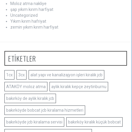
Moloz atma nakliye
şap yıkım kırım harfiyat
Uncategorized
Yıkım kırım hafriyat
zemin yıkım kırım harfiyat
ETİKETLER
1cx
3cx
alat yapı ve kanalizajyon işleri kiralık jcb
ATAKÖY moloz atma
aylık kiralık kepçe zeytinburnu
bakırköy de aylık kiralık jcb
bakırköyde bobcat jcb kiralama hizmetleri
bakırköyde jcb kiralama servisi
bakırköy kiralık küçük bobcat