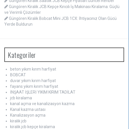
Güngören Kiralık Saatlik JCB Kepçe Fiyatları:Güncel Rehber
Güngören Kiralık JCB Kepçe Kırıcılı İş Makinası Kiralama: Güçlü
ve Verimli Çözümler
Güngören Kiralık Bobcat Mini JCB 1CX: İhtiyacınız Olan Gücü
Yerde Buldurun
Kategoriler
beton yıkım kırım harfiyat
BOBCAT
duvar yıkım kırım harfiyat
fayans yıkım kırım harfiyat
İNŞAAT İŞLERİ YIKIM KIRIM TADİLAT
jcb kiralama
kanal açma ve kanalizasyon kazma
Kanal kazma ustası
Kanalizasyon açma
kiralık jcb
kiralık jcb kepçe kiralama